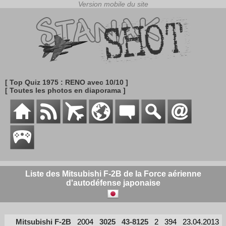
[ Top Quiz 1975 : RENO avec 10/10 ]
[ Toutes les photos en diaporama ]
Liste des Mitsubishi F-2B de la Force aérienne
d'autodéfense japonaise
Mitsubishi F-2B
2004
3025
43-8125
2
394
23.04.2013