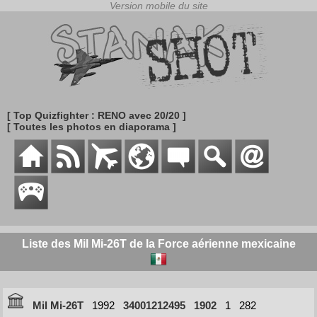
[ Top Quizfighter : RENO avec 20/20 ]
[ Toutes les photos en diaporama ]
Liste des Mil Mi-26T de la Force aérienne mexicaine
Mil Mi-26T
1992
34001212495
1902
1
282