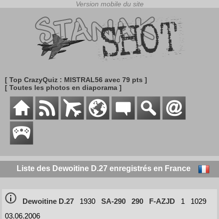
[ Top CrazyQuiz : MISTRAL56 avec 79 pts ]
[ Toutes les photos en diaporama ]
Liste des Dewoitine D.27 enregistrés en France
Dewoitine D.27
1930
SA-290
290
F-AZJD
1
1029
03.06.2006