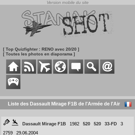
[ Top Quizfighter : RENO avec 20/20 ]
[ Toutes les photos en diaporama ]
Liste des Dassault Mirage F1B de l'Armée de l'Air
Dassault Mirage F1B
1982
520
520
33-FD
3
2759
29.06.2004