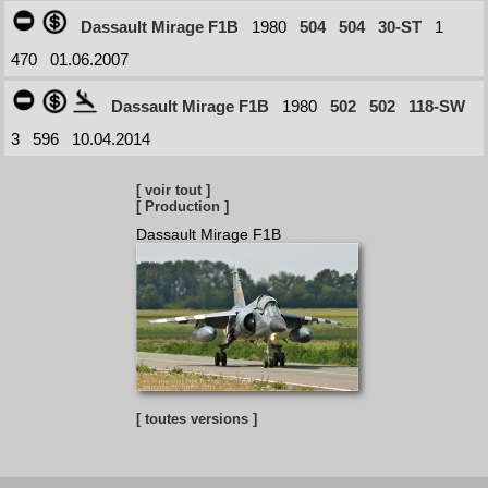
Dassault Mirage F1B
1980
504
504
30-ST
1
470
01.06.2007
Dassault Mirage F1B
1980
502
502
118-SW
3
596
10.04.2014
[ voir tout ]
[ Production ]
Dassault Mirage F1B
[ toutes versions ]