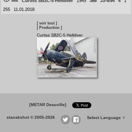
Curtiss SB2C-5 Helldiver
1945
366
J3-4/94
4
1
255
11.01.2018
[ voir tout ]
[ Production ]
Curtiss SB2C-5 Helldiver
[METAR Deauville]
stanakshot © 2005-2026
Select Language
▼