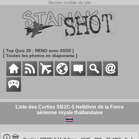
[ Top Quiz 20 : RENO avec 20/20 ]
[ Toutes les photos en diaporama ]
Liste des Curtiss SB2C-5 Helldiver de la Force
aérienne royale thaïlandaise