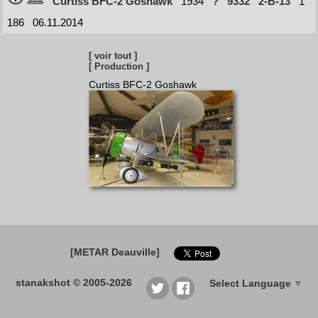
Curtiss BFC-2 Goshawk
1934
?
9332
2-B-13
1
186
06.11.2014
[ voir tout ]
[ Production ]
Curtiss BFC-2 Goshawk
[METAR Deauville]
stanakshot © 2005-2026
Select Language
▼