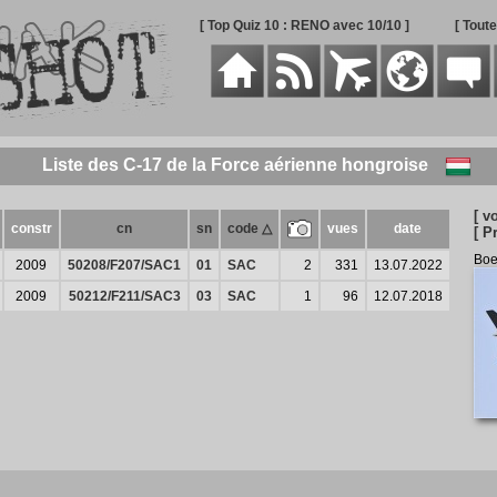
[ Top Quiz 10 : RENO avec 10/10 ]
[ Tout
Liste des C-17 de la Force aérienne hongroise
[ vo
constr
cn
sn
code △
vues
date
[ P
Boe
2009
50208/F207/SAC1
01
SAC
2
331
13.07.2022
2009
50212/F211/SAC3
03
SAC
1
96
12.07.2018