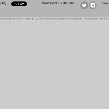
ille]
stanakshot © 2005-2026
Sele
e celles prévues à l'article L 122-5 du code de la propriété intellectuelle, ne peut être faite de ce