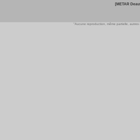
[METAR Deauv
"Aucune reproduction, même partielle, autres qu