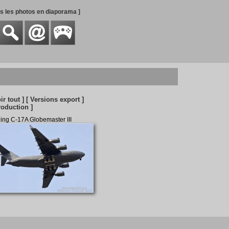
es les photos en diaporama ]
ir tout ]
[ Versions export ]
roduction ]
ing C-17A Globemaster III