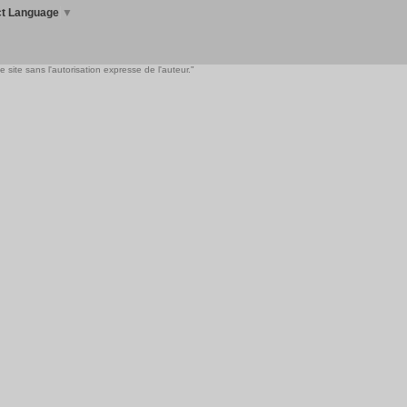
ct Language
▼
 site sans l'autorisation expresse de l'auteur."