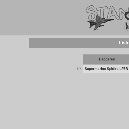
List
1 appareil
Supermarine Spitfire LF5B