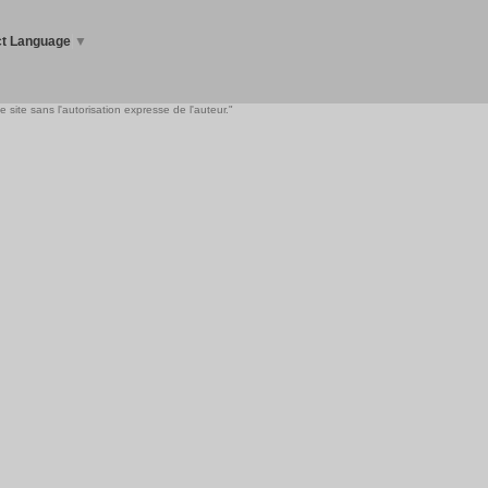
ct Language
▼
 site sans l'autorisation expresse de l'auteur."