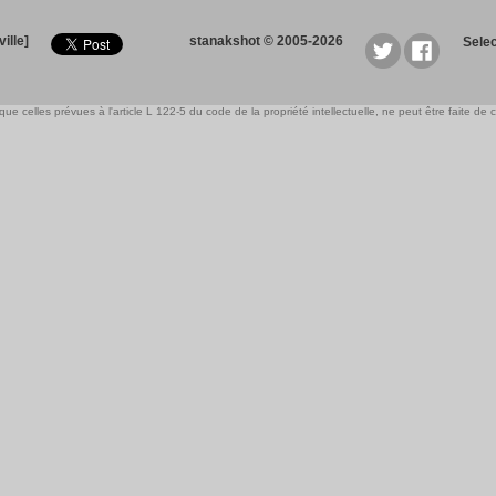
ille]
stanakshot © 2005-2026
Sele
e celles prévues à l'article L 122-5 du code de la propriété intellectuelle, ne peut être faite de ce