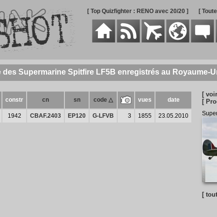
[ Top Quizfighter : RENO avec 20/20 ]
[ Tout
e des Supermarine Spitfire LF5B enregistrés au Royaume-U
[ voi
constr
cn
sn
code △
vues
date
[ Pro
Super
1942
CBAF.2403
EP120
G-LFVB
3
1855
23.05.2010
[ tou