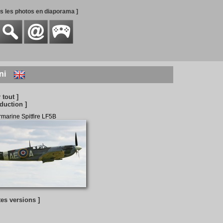
es les photos en diaporama ]
ni
r tout ]
duction ]
marine Spitfire LF5B
tes versions ]