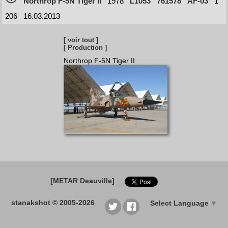
Northrop F-5N Tiger II
1978
L1053
761578
AF-03
1
206
16.03.2013
[ voir tout ]
[ Production ]
Northrop F-5N Tiger II
[METAR Deauville]
stanakshot © 2005-2026
Select Language
▼