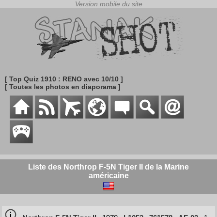
[ Top Quiz 1910 : RENO avec 10/10 ]
[ Toutes les photos en diaporama ]
Liste des Northrop F-5N Tiger II de la Marine
américaine