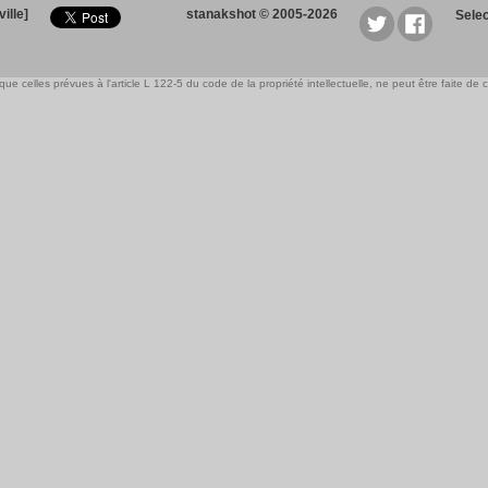
ille]
stanakshot © 2005-2026
Sele
e celles prévues à l'article L 122-5 du code de la propriété intellectuelle, ne peut être faite de ce