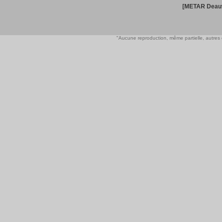
[METAR Deauv
"Aucune reproduction, même partielle, autres qu