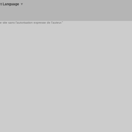
ct Language
▼
 site sans l'autorisation expresse de l'auteur."