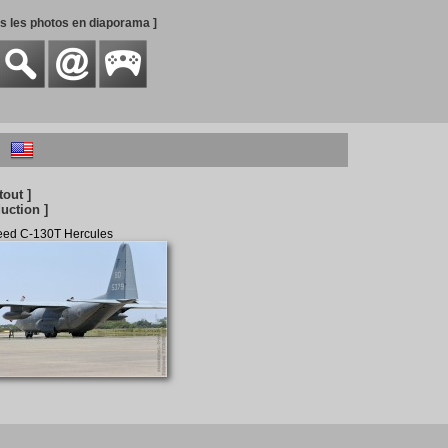
es les photos en diaporama ]
tout ]
uction ]
eed C-130T Hercules