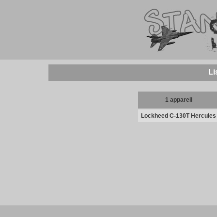
Li
1 appareil
Lockheed C-130T Hercules