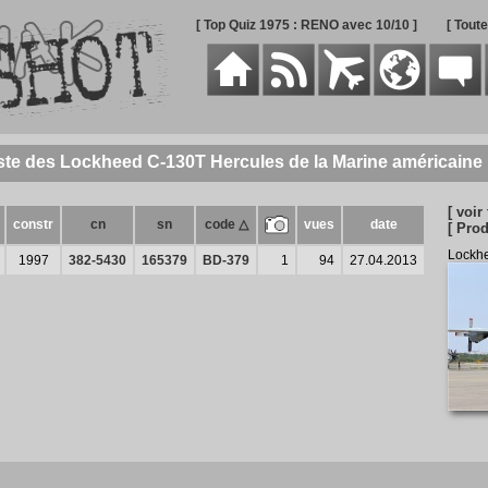
[ Top Quiz 1975 : RENO avec 10/10 ]
[ Tout
ste des Lockheed C-130T Hercules de la Marine américaine
[ voir 
constr
cn
sn
code △
vues
date
[ Prod
Lockh
1997
382-5430
165379
BD-379
1
94
27.04.2013