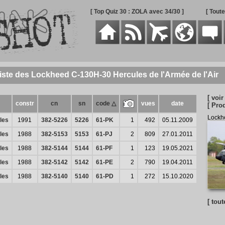
[ Top Quiz 30 : ZOLA avec 34/30 ]
[ Tout
iste des Lockheed C-130H-30 Hercules de l'Armée de l'Air
[ voir
constr
cn
sn
code △
vues
date
[ Pro
Lockh
les
1991
382-5226
5226
61-PK
1
492
05.11.2009
les
1988
382-5153
5153
61-PJ
2
809
27.01.2011
les
1988
382-5144
5144
61-PF
1
123
19.05.2021
les
1988
382-5142
5142
61-PE
2
790
19.04.2011
les
1988
382-5140
5140
61-PD
1
272
15.10.2020
[ tout