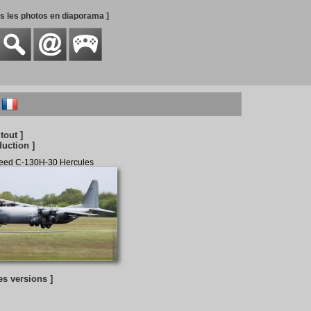
es les photos en diaporama ]
 tout ]
duction ]
eed C-130H-30 Hercules
es versions ]