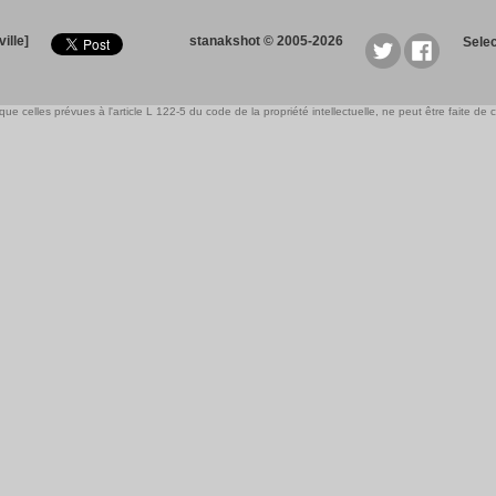
ille]
stanakshot © 2005-2026
Sele
e celles prévues à l'article L 122-5 du code de la propriété intellectuelle, ne peut être faite de ce