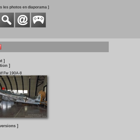
es les photos en diaporama ]
t ]
tion ]
lf Fw 190A-8
versions ]