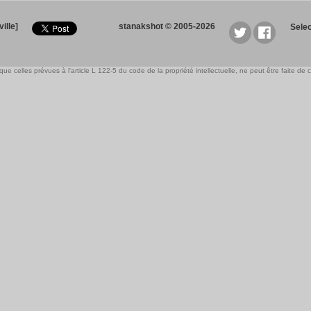
ille]
stanakshot © 2005-2026
Sele
e celles prévues à l'article L 122-5 du code de la propriété intellectuelle, ne peut être faite de ce