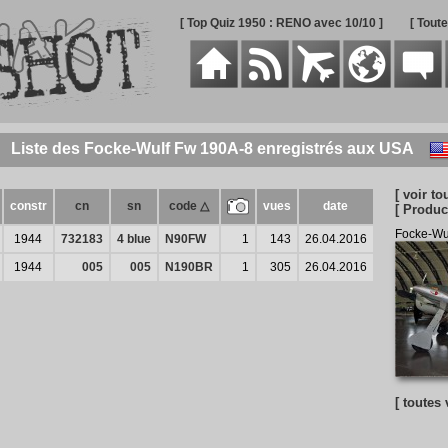
[ Top Quiz 1950 : RENO avec 10/10 ]
[ Tout
Liste des Focke-Wulf Fw 190A-8 enregistrés aux USA
[ voir tou
constr
cn
sn
code △
vues
date
[ Produc
Focke-Wu
1944
732183
4 blue
N90FW
1
143
26.04.2016
1944
005
005
N190BR
1
305
26.04.2016
[ toutes 