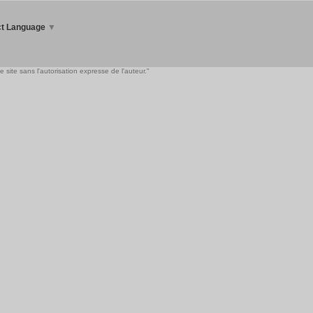
ct Language
▼
 site sans l'autorisation expresse de l'auteur."