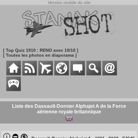
[ Top Quiz 1910 : RENO avec 10/10 ]
[ Toutes les photos en diaporama ]
Liste des Dassault-Dornier Alphajet A de la Force
aérienne royale britannique