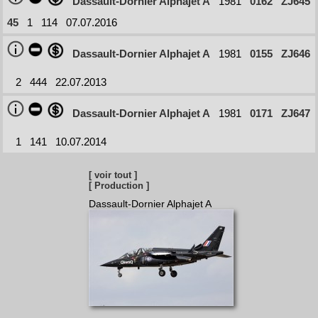
Dassault-Dornier Alphajet A
1981
0162
ZJ645
45
1
114
07.07.2016
Dassault-Dornier Alphajet A
1981
0155
ZJ646
2
444
22.07.2013
Dassault-Dornier Alphajet A
1981
0171
ZJ647
1
141
10.07.2014
[ voir tout ]
[ Production ]
Dassault-Dornier Alphajet A