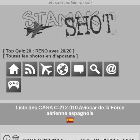
[ Top Quiz 20 : RENO avec 20/20 ]
[ Toutes les photos en diaporama ]
Liste des CASA C-212-010 Aviocar de la Force
aérienne espagnole