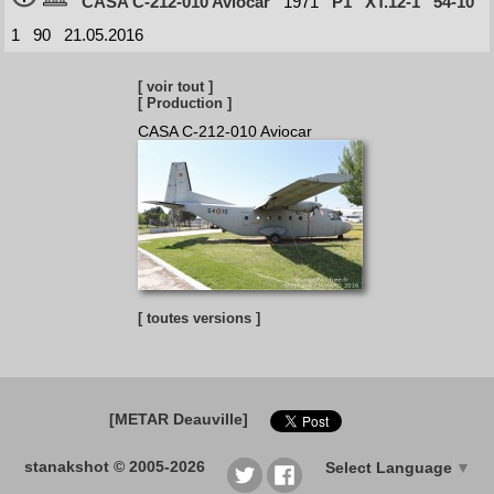
CASA C-212-010 Aviocar
1971
P1
XT.12-1
54-10
1
90
21.05.2016
[ voir tout ]
[ Production ]
CASA C-212-010 Aviocar
[ toutes versions ]
[METAR Deauville]
stanakshot © 2005-2026
Select Language
▼