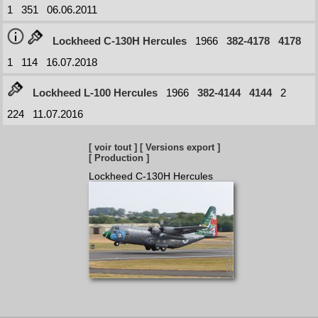
1
351
06.06.2011
Lockheed C-130H Hercules
1966
382-4178
4178
1
114
16.07.2018
Lockheed L-100 Hercules
1966
382-4144
4144
2
224
11.07.2016
[ voir tout ]
[ Versions export ]
[ Production ]
Lockheed C-130H Hercules