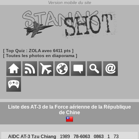
[ Top Quiz : ZOLA avec 6411 pts ]
[ Toutes les photos en diaporama ]
Liste des AT-3 de la Force aérienne de la République
de Chine
AIDC AT-3 Tzu Chiang
1989
78-6063
0863
1
73