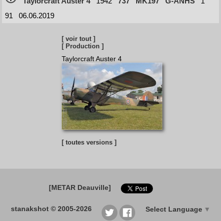
Taylorcraft Auster 4
1942
737
MK197
G-ANHS
1
91
06.06.2019
[ voir tout ]
[ Production ]
Taylorcraft Auster 4
[ toutes versions ]
[METAR Deauville]
stanakshot © 2005-2026
Select Language
▼