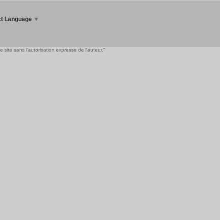
ct Language
▼
 site sans l'autorisation expresse de l'auteur."