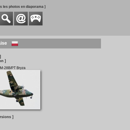
es les photos en diaporama ]
ise
]
on ]
 M-28B/PT Bryza
rsions ]