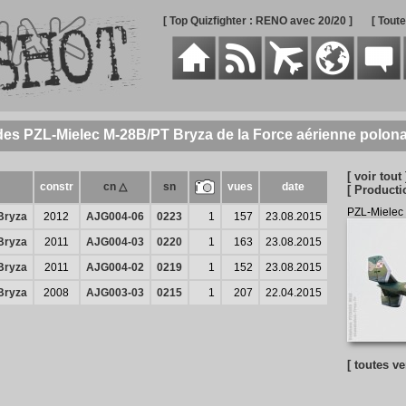
[ Top Quizfighter : RENO avec 20/20 ]
[ Tout
des PZL-Mielec M-28B/PT Bryza de la Force aérienne polona
[ voir tout 
constr
cn △
sn
vues
date
[ Producti
PZL-Mielec
Bryza
2012
AJG004-06
0223
1
157
23.08.2015
Bryza
2011
AJG004-03
0220
1
163
23.08.2015
Bryza
2011
AJG004-02
0219
1
152
23.08.2015
Bryza
2008
AJG003-03
0215
1
207
22.04.2015
[ toutes ve