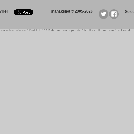
ille]
stanakshot © 2005-2026
Sele
e celles prévues à l'article L 122-5 du code de la propriété intellectuelle, ne peut être faite de ce