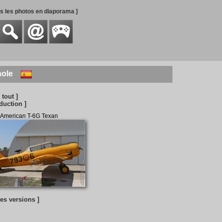
es les photos en diaporama ]
nole
 tout ]
duction ]
 American T-6G Texan
tes versions ]