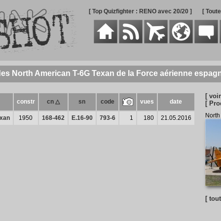
[ Top Quizfighter : RENO avec 20/20 ]
[ Tout
des North American T-6G Texan de la Force aérienne espag
[ voir
constr
cn △
sn
code
vues
date
[ Pro
North
exan
1950
168-462
E.16-90
793-6
1
180
21.05.2016
[ tou