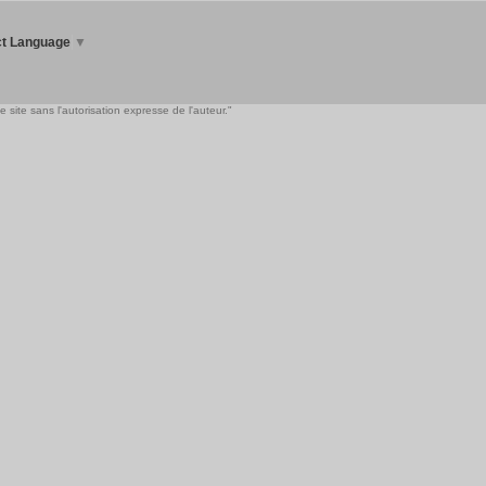
ct Language
▼
 site sans l'autorisation expresse de l'auteur."