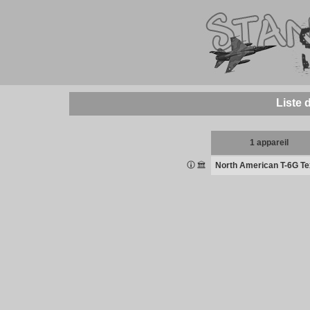
Liste 
1 appareil
North American T-6G T