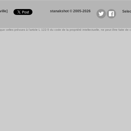
ille]
stanakshot © 2005-2026
Sele
e celles prévues à l'article L 122-5 du code de la propriété intellectuelle, ne peut être faite de ce