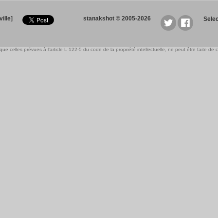
ille]
stanakshot © 2005-2026
Sele
e celles prévues à l'article L 122-5 du code de la propriété intellectuelle, ne peut être faite de ce