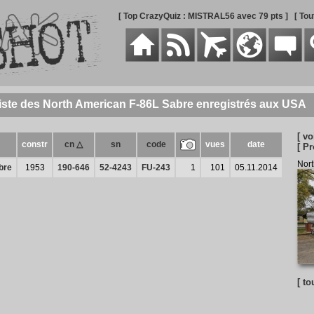
[ Top CrazyQuiz : MISTRAL56 avec 79 pts ]
[ To
iste des North American F-86L Sabre enregistrés aux USA
[ vo
constr
cn △
sn
code
vues
date
[ P
Nort
bre
1953
190-646
52-4243
FU-243
1
101
05.11.2014
[ to