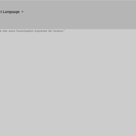
ct Language
▼
 site sans l'autorisation expresse de l'auteur."