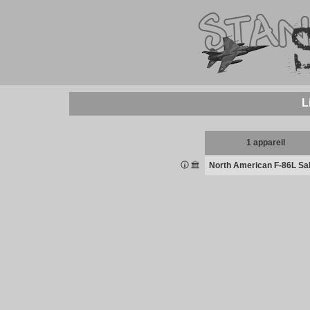
L
1 appareil
North American F-86L Sa