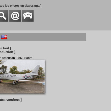
utes les photos en diaporama ]
ir tout ]
roduction ]
h American F-86L Sabre
utes versions ]