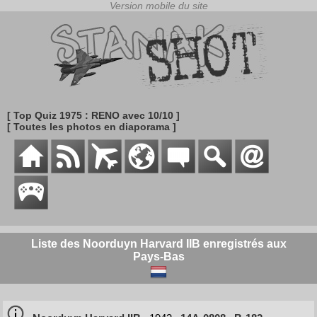
[ Top Quiz 1975 : RENO avec 10/10 ]
[ Toutes les photos en diaporama ]
Liste des Noorduyn Harvard IIB enregistrés aux
Pays-Bas