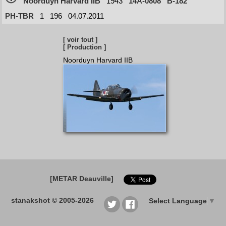
Noorduyn Harvard IIB
1943
14A-0808
B-182
PH-TBR
1
196
04.07.2011
[ voir tout ]
[ Production ]
Noorduyn Harvard IIB
[METAR Deauville]
stanakshot © 2005-2026
Select Language
▼