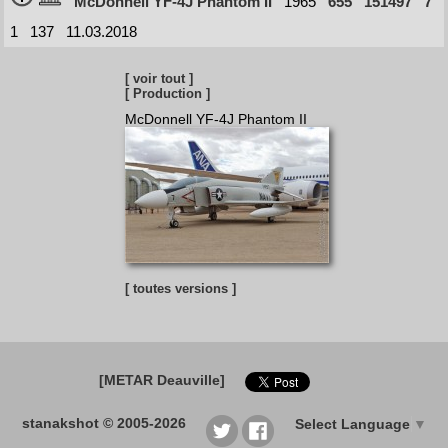
McDonnell YF-4J Phantom II
1965
655
151497
7
1
137
11.03.2018
[ voir tout ]
[ Production ]
McDonnell YF-4J Phantom II
[ toutes versions ]
[METAR Deauville]
stanakshot © 2005-2026
Select Language
▼