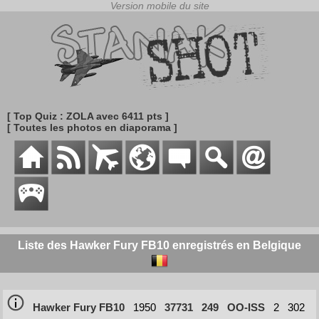
[ Top Quiz : ZOLA avec 6411 pts ]
[ Toutes les photos en diaporama ]
Liste des Hawker Fury FB10 enregistrés en Belgique
Hawker Fury FB10
1950
37731
249
OO-ISS
2
302