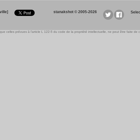
ille]
stanakshot © 2005-2026
Sele
e celles prévues à l'article L 122-5 du code de la propriété intellectuelle, ne peut être faite de ce