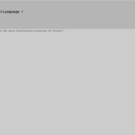
ct Language
▼
 site sans l'autorisation expresse de l'auteur."