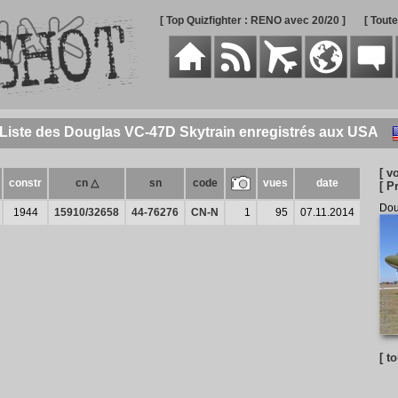
[ Top Quizfighter : RENO avec 20/20 ]
[ Tout
Liste des Douglas VC-47D Skytrain enregistrés aux USA
[ vo
constr
cn △
sn
code
vues
date
[ P
Dou
1944
15910/32658
44-76276
CN-N
1
95
07.11.2014
[ t