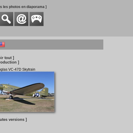
es les photos en diaporama ]
ir tout ]
roduction ]
glas VC-47D Skytrain
outes versions ]