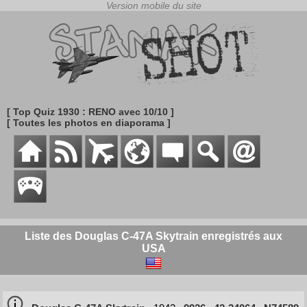
[ Top Quiz 1930 : RENO avec 10/10 ]
[ Toutes les photos en diaporama ]
Liste des Douglas C-47A Skytrain enregistrés aux
USA