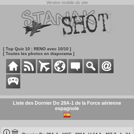
[ Top Quiz 10 : RENO avec 10/10 ]
[ Toutes les photos en diaporama ]
Liste des Dornier Do 28A-1 de la Force aérienne
espagnole