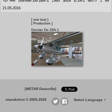
Dornier Do 28A-1
1965
3014
U.14-1
407-7
1
84
21.05.2016
[ voir tout ]
[ Production ]
Dornier Do 28A-1
[METAR Deauville]
stanakshot © 2005-2026
Select Language
▼