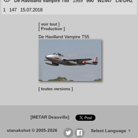
De Havilland Vampire T55
1959
990
WZ447
LN-DHZ
1
147
15.07.2018
[ voir tout ]
[ Production ]
De Havilland Vampire T55
[ toutes versions ]
[METAR Deauville]
stanakshot © 2005-2026
Select Language
▼