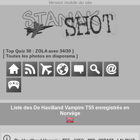
[ Top Quiz 30 : ZOLA avec 34/30 ]
[ Toutes les photos en diaporama ]
Liste des De Havilland Vampire T55 enregistrés en
Norvège