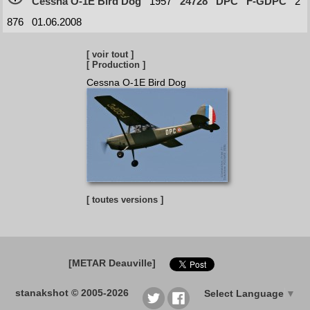
Cessna O-1E Bird Dog
1957
24728
DPC
F-GDPC
2
876
01.06.2008
[ voir tout ]
[ Production ]
Cessna O-1E Bird Dog
[ toutes versions ]
[METAR Deauville]
stanakshot © 2005-2026
Select Language
▼