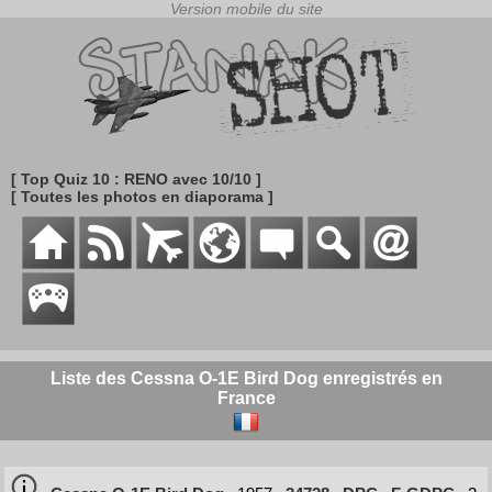
[ Top Quiz 10 : RENO avec 10/10 ]
[ Toutes les photos en diaporama ]
Liste des Cessna O-1E Bird Dog enregistrés en
France