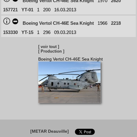
Boeing Vertol CH-46E Sea Knight
1970
2620
157721
YT-01
1
200
16.03.2013
Boeing Vertol CH-46E Sea Knight
1966
2218
153330
YT-15
1
296
09.03.2013
[ voir tout ]
[ Production ]
Boeing Vertol CH-46E Sea Knight
[METAR Deauville]