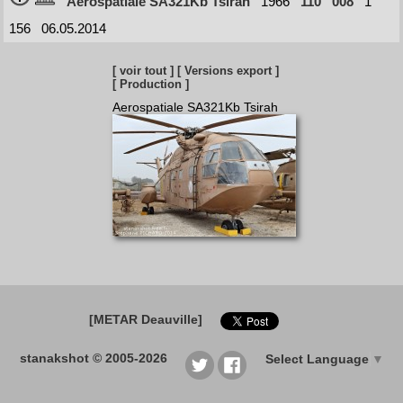
Aerospatiale SA321Kb Tsirah
1966
110
008
1
156
06.05.2014
[ voir tout ]
[ Versions export ]
[ Production ]
Aerospatiale SA321Kb Tsirah
[METAR Deauville]
stanakshot © 2005-2026
Select Language
▼