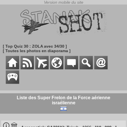
[ Top Quiz 30 : ZOLA avec 34/30 ]
[ Toutes les photos en diaporama ]
Liste des Super Frelon de la Force aérienne
israélienne