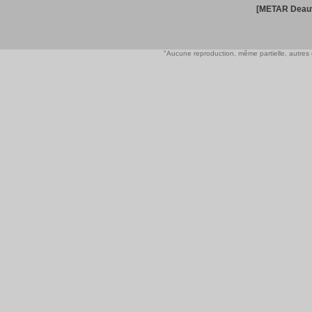
[METAR Deauv
"Aucune reproduction, même partielle, autres qu