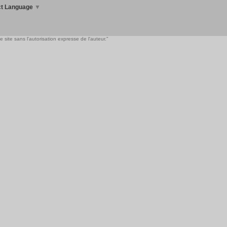
ct Language
▼
 site sans l'autorisation expresse de l'auteur."