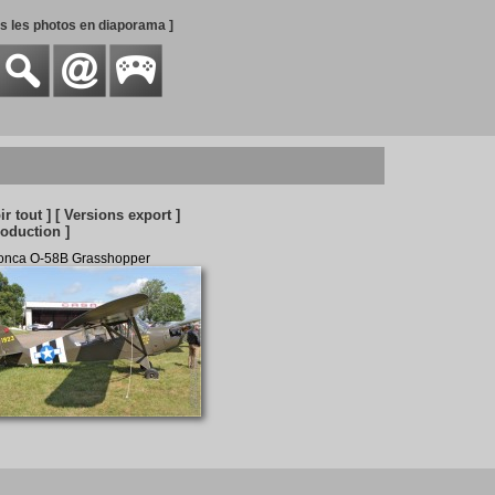
es les photos en diaporama ]
ir tout ]
[ Versions export ]
roduction ]
onca O-58B Grasshopper