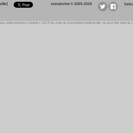
ille]
stanakshot © 2005-2026
Sele
e celles prévues à l'article L 122-5 du code de la propriété intellectuelle, ne peut être faite de ce