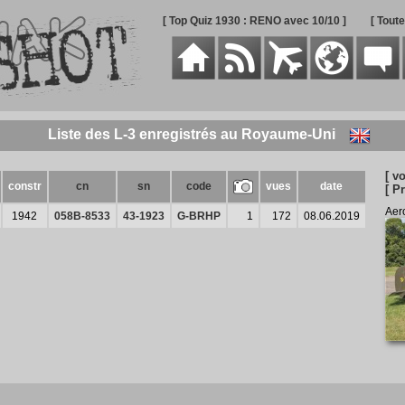
[ Top Quiz 1930 : RENO avec 10/10 ]
[ Tout
Liste des L-3 enregistrés au Royaume-Uni
[ vo
constr
cn
sn
code
vues
date
[ P
Aer
1942
058B-8533
43-1923
G-BRHP
1
172
08.06.2019