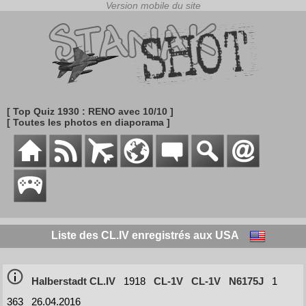
[ Top Quiz 1930 : RENO avec 10/10 ]
[ Toutes les photos en diaporama ]
Liste des CL.IV enregistrés aux USA
Halberstadt CL.IV
1918
CL-1V
CL-1V
N6175J
1
363
26.04.2016