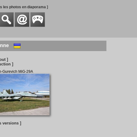
es les photos en diaporama ]
enne
out ]
uction ]
n-Gurevich MiG-29A
s versions ]