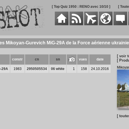
[ Top Quiz 1950 : RENO avec 10/10 ]
[ Tout
des Mikoyan-Gurevich MiG-29A de la Force aérienne ukraini
[ voir t
constr
cn
sn
vues
date
[ Prod
Mikoya
G-29A
1983
2950505534
06 white
1
158
24.10.2016
[ toute