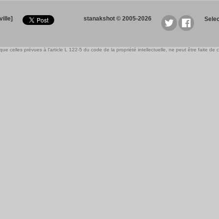
ille]
stanakshot © 2005-2026
Sele
e celles prévues à l'article L 122-5 du code de la propriété intellectuelle, ne peut être faite de ce