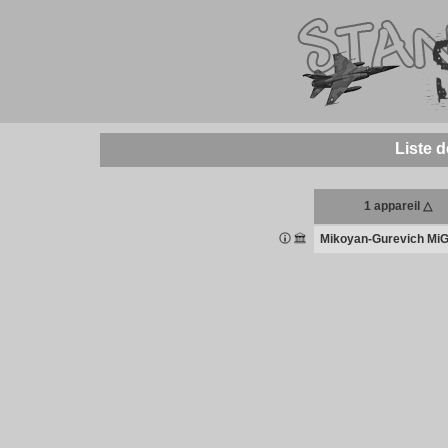
Liste 
1 appareil △
Mikoyan-Gurevich Mi