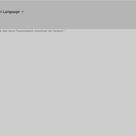
ct Language
▼
 site sans l'autorisation expresse de l'auteur."