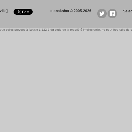
ille]
stanakshot © 2005-2026
Sele
e celles prévues à l'article L 122-5 du code de la propriété intellectuelle, ne peut être faite de ce