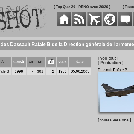
[ Top Quiz 20 : RENO avec 20/20 ]
[ Tout
 des Dassault Rafale B de la Direction générale de l'armeme
[ voir tout ]
l △
constr
cn
sn
vues
date
[ Production ]
Dassault Rafale B
fale B
1998
-
301
2
1983
05.06.2005
[ toutes versions ]