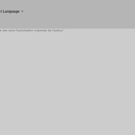
ct Language
▼
 site sans l'autorisation expresse de l'auteur."