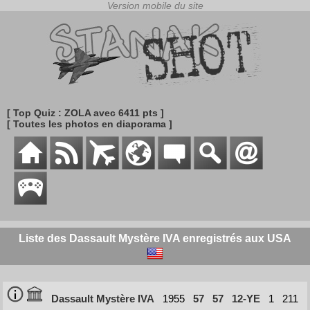
[ Top Quiz : ZOLA avec 6411 pts ]
[ Toutes les photos en diaporama ]
Liste des Dassault Mystère IVA enregistrés aux USA
Dassault Mystère IVA
1955
57
57
12-YE
1
211