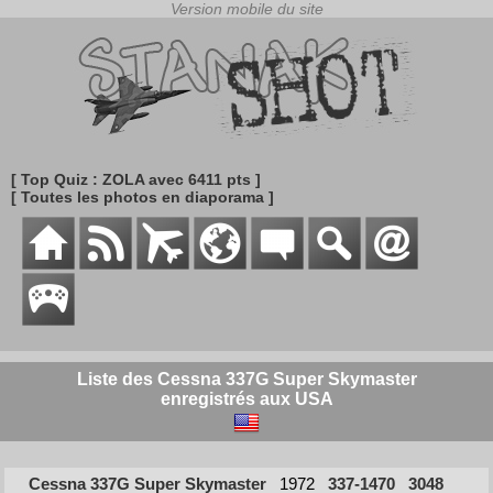
[ Top Quiz : ZOLA avec 6411 pts ]
[ Toutes les photos en diaporama ]
Liste des Cessna 337G Super Skymaster
enregistrés aux USA
Cessna 337G Super Skymaster
1972
337-1470
3048