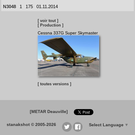
N3048
1
175
01.11.2014
[ voir tout ]
[ Production ]
Cessna 337G Super Skymaster
[ toutes versions ]
[METAR Deauville]
stanakshot © 2005-2026
Select Language
▼