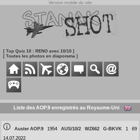
[ Top Quiz 10 : RENO avec 10/10 ]
[ Toutes les photos en diaporama ]
Liste des AOP.9 enregistrés au Royaume-Uni
Auster AOP.9
1954
AUS/10/2
WZ662
G-BKVK
1
69
14.07.2022