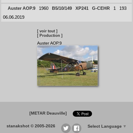
Auster AOP.9
1960
B5/10/149
XP241
G-CEHR
1
193
06.06.2019
[ voir tout ]
[ Production ]
Auster AOP.9
[METAR Deauville]
stanakshot © 2005-2026
Select Language
▼