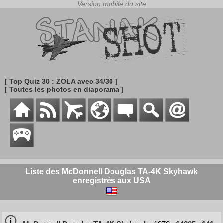
[ Top Quiz 30 : ZOLA avec 34/30 ]
[ Toutes les photos en diaporama ]
Liste des McDonnell Douglas TA-4K Skyhawk
enregistrés aux USA