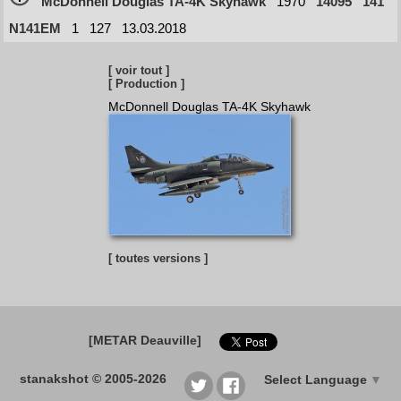
McDonnell Douglas TA-4K Skyhawk
1970
14095
141
N141EM
1
127
13.03.2018
[ voir tout ]
[ Production ]
McDonnell Douglas TA-4K Skyhawk
[ toutes versions ]
[METAR Deauville]
stanakshot © 2005-2026
Select Language
▼