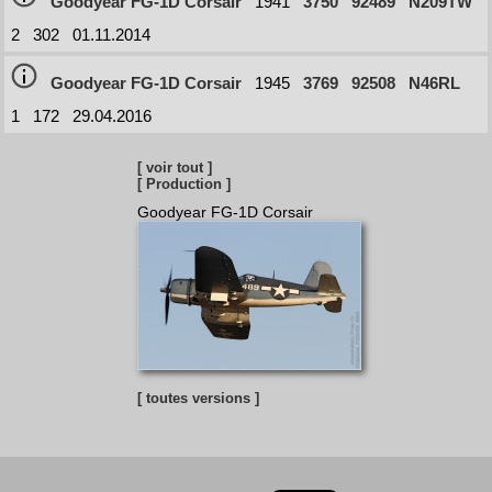
Goodyear FG-1D Corsair
1941
3750
92489
N209TW
2
302
01.11.2014
Goodyear FG-1D Corsair
1945
3769
92508
N46RL
1
172
29.04.2016
[ voir tout ]
[ Production ]
Goodyear FG-1D Corsair
[ toutes versions ]