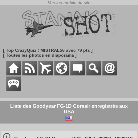
[ Top CrazyQuiz : MISTRAL56 avec 79 pts ]
[ Toutes les photos en diaporama ]
Liste des Goodyear FG-1D Corsair enregistrés aux
USA