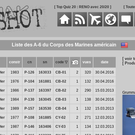
[ Top Quiz 20 : RENO avec 20/20 ]
[ Tout
Liste des A-6 du Corps des Marines américain
[ voir t
constr
cn
sn
code ▽
vues
date
[ Prod
ler
1983
P-126
163033
CB-01
2
320
30.04.2016
ler
1976
P-104
161881
CB-02
1
132
30.04.2016
ler
1986
P-137
163397
CB-02
2
290
15.03.2013
Grumma
ler
1984
P-130
163045
CB-03
1
138
30.04.2016
ler
1989
P-157
163530
CB-04
1
132
15.03.2013
ler
1977
P-108
161885
CY-02
2
271
12.03.2013
ler
1987
P-146
163406
CY-03
1
134
12.03.2013