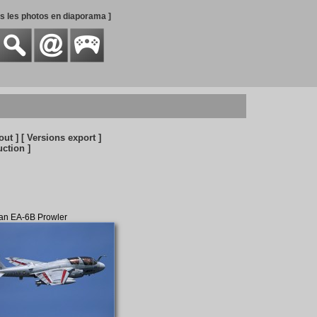
es les photos en diaporama ]
out ]
[ Versions export ]
uction ]
n EA-6B Prowler