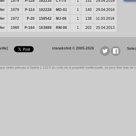
ler
1979
P-116
162230
CY-75
1
152
29.04.2016
ler
1979
P-114
162228
MD-01
1
140
29.04.2016
ler
1972
P-20
158542
MJ-06
1
138
11.03.2018
ler
1989
P-164
163889
RM-06
1
202
25.04.2013
ille]
stanakshot © 2005-2026
Sele
e celles prévues à l'article L 122-5 du code de la propriété intellectuelle, ne peut être faite de ce