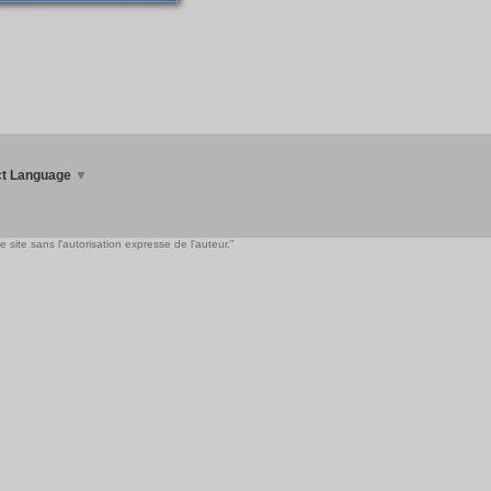
ct Language
▼
 site sans l'autorisation expresse de l'auteur."