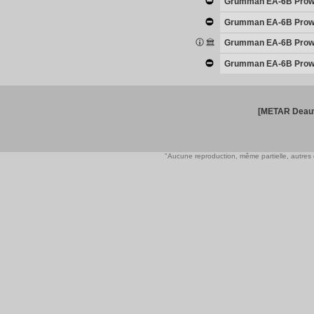
Grumman EA-6B Prow
Grumman EA-6B Prow
Grumman EA-6B Prow
Grumman EA-6B Prow
[METAR Deauv
"Aucune reproduction, même partielle, autres qu