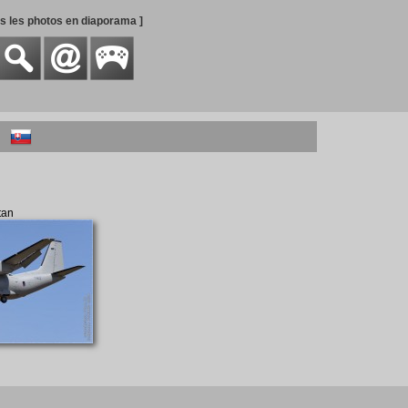
es les photos en diaporama ]
tan