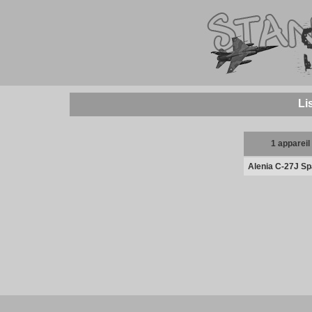
Li
1 appareil
Alenia C-27J Sp