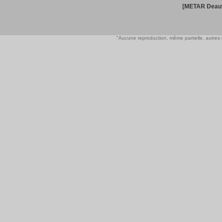
[METAR Deauv
"Aucune reproduction, même partielle, autres qu