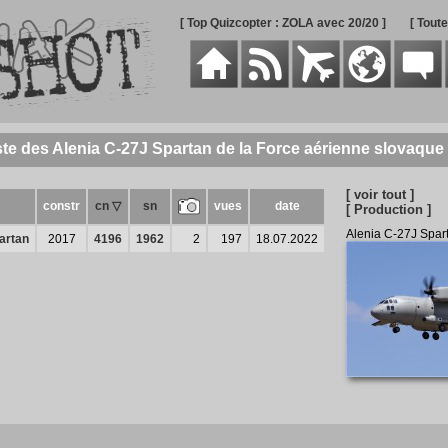
[ Top Quizcopter : ZOLA avec 20/20 ]
[ Tout
ste des Alenia C-27J Spartan de la Force aérienne slovaque
[ voir tout ]
constr
cn ▽
sn
vues
date
[ Production ]
Alenia C-27J Spar
artan
2017
4196
1962
2
197
18.07.2022