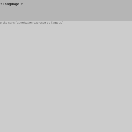
ct Language
▼
 site sans l'autorisation expresse de l'auteur."