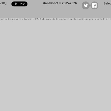
ille]
stanakshot © 2005-2026
Sele
e celles prévues à l'article L 122-5 du code de la propriété intellectuelle, ne peut être faite de ce