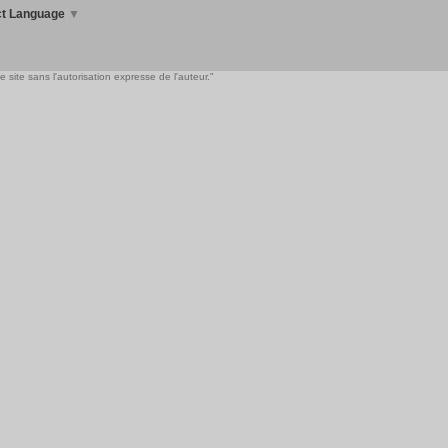
ct Language
▼
 site sans l'autorisation expresse de l'auteur."