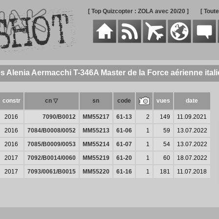
[ Top Quizcopter : ZOLA avec 20/20 ]
[ Tout
es Alenia Aermacchi T-346A Master de la Force aérienne ital
constr
cn ▽
sn
code
vues
date
2016
7090/B0012
MM55217
61-13
2
149
11.09.2021
2016
7084/B0008/0052
MM55213
61-06
1
59
13.07.2022
2016
7085/B0009/0053
MM55214
61-07
1
54
13.07.2022
2017
7092/B0014/0060
MM55219
61-20
1
60
18.07.2022
2017
7093/0061/B0015
MM55220
61-16
1
181
11.07.2018