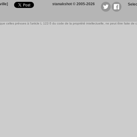
ille]
stanakshot © 2005-2026
Sele
e celles prévues à l'article L 122-5 du code de la propriété intellectuelle, ne peut être faite de ce