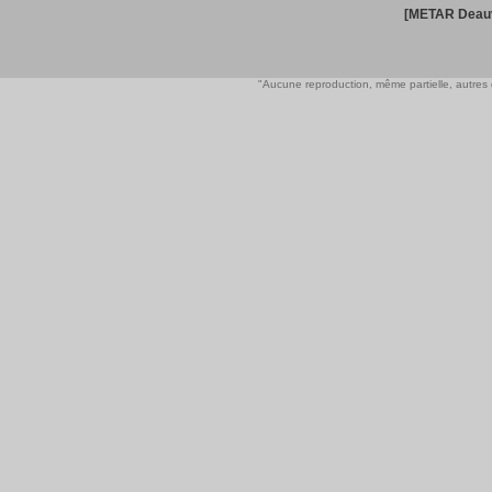
[METAR Deauv
"Aucune reproduction, même partielle, autres qu