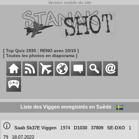
[ Top Quiz 1930 : RENO avec 10/10 ]
[ Toutes les photos en diaporama ]
Liste des Viggen enregistrés en Suède
Saab Sk37E Viggen
1974
D1030
37809
SE-DXO
1
79
18.07.2022