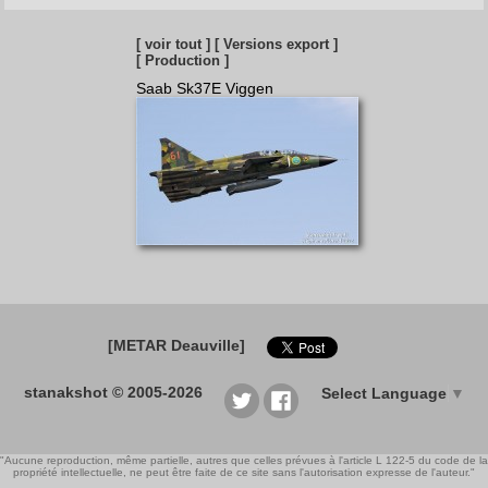
[ voir tout ]
[ Versions export ]
[ Production ]
Saab Sk37E Viggen
[METAR Deauville]
stanakshot © 2005-2026
Select Language
▼
"Aucune reproduction, même partielle, autres que celles prévues à l'article L 122-5 du code de la
propriété intellectuelle, ne peut être faite de ce site sans l'autorisation expresse de l'auteur."