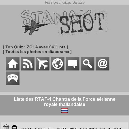
[ Top Quiz : ZOLA avec 6411 pts ]
[ Toutes les photos en diaporama ]
Liste des RTAF-4 Chantra de la Force aérienne
royale thaïlandaise