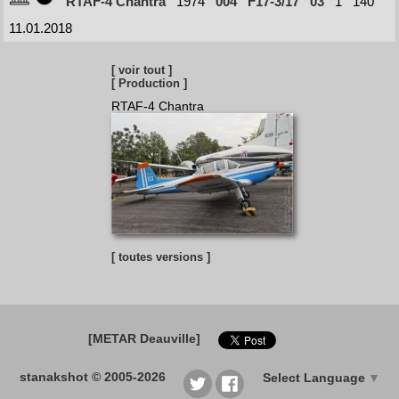
RTAF-4 Chantra
1974
004
F17-3/17
03
1
140
11.01.2018
[ voir tout ]
[ Production ]
RTAF-4 Chantra
[ toutes versions ]
[METAR Deauville]
stanakshot © 2005-2026
Select Language
▼