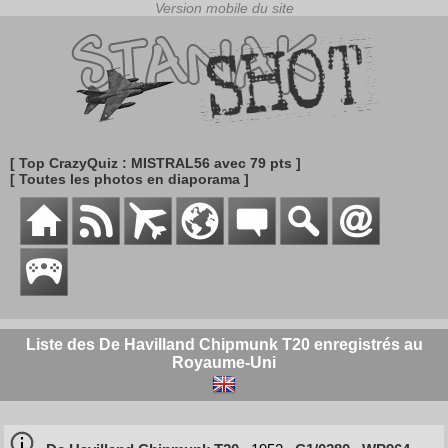
[ Top CrazyQuiz : MISTRAL56 avec 79 pts ]
[ Toutes les photos en diaporama ]
Liste des De Havilland Chipmunk T20 enregistrés au
Royaume-Uni