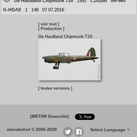
De Havilland Chipmunk T20
1952
C1/0280
WP964
G-HDAE
1
148
07.07.2016
[ voir tout ]
[ Production ]
De Havilland Chipmunk T20
[ toutes versions ]
[METAR Deauville]
stanakshot © 2005-2026
Select Language
▼