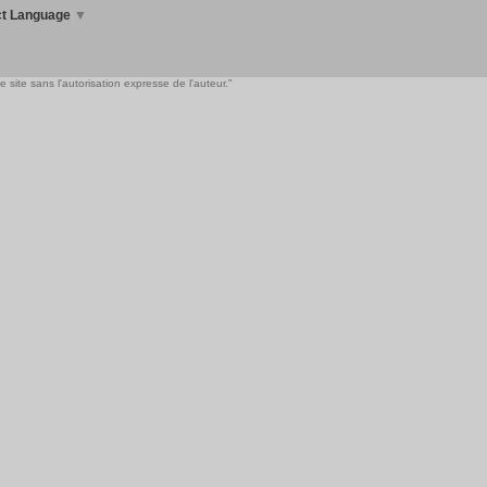
ct Language
▼
 site sans l'autorisation expresse de l'auteur."