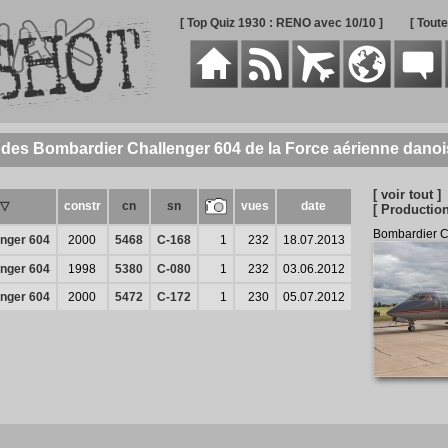
[ Top Quiz 1930 : RENO avec 10/10 ]
[ Tout
 des Bombardier Challenger 604 de la Force aérienne dano
[ voir tout ]
 ▽
constr
cn
sn
vues
date
[ Production
Bombardier C
nger 604
2000
5468
C-168
1
232
18.07.2013
nger 604
1998
5380
C-080
1
232
03.06.2012
nger 604
2000
5472
C-172
1
230
05.07.2012