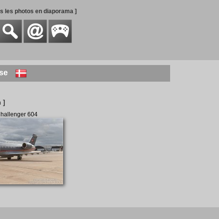
es les photos en diaporama ]
ise
 ]
hallenger 604