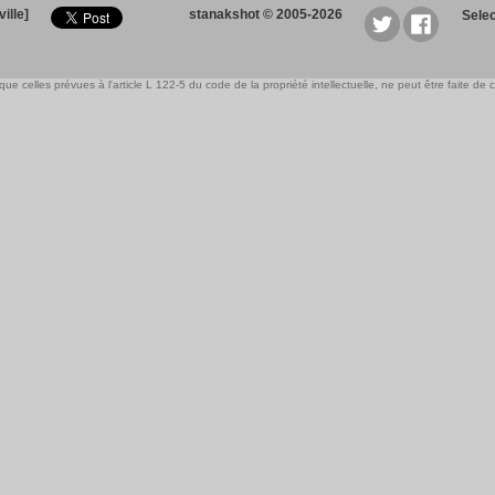
ille]
stanakshot © 2005-2026
Sele
e celles prévues à l'article L 122-5 du code de la propriété intellectuelle, ne peut être faite de ce