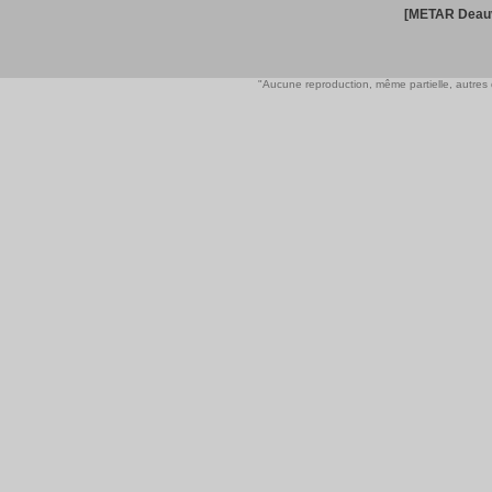
[METAR Deauv
"Aucune reproduction, même partielle, autres qu