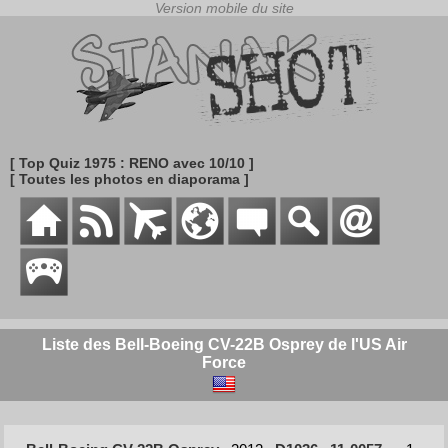
[ Top Quiz 1975 : RENO avec 10/10 ]
[ Toutes les photos en diaporama ]
Liste des Bell-Boeing CV-22B Osprey de l'US Air
Force