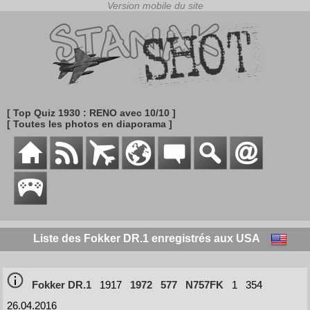
[ Top Quiz 1930 : RENO avec 10/10 ]
[ Toutes les photos en diaporama ]
Liste des Fokker DR.1 enregistrés aux USA
Fokker DR.1
1917
1972
577
N757FK
1
354
26.04.2016