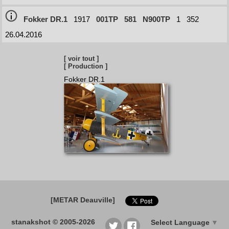
Fokker DR.1
1917
001TP
581
N900TP
1
352
26.04.2016
[ voir tout ]
[ Production ]
Fokker DR.1
[METAR Deauville]
stanakshot © 2005-2026
Select Language
▼