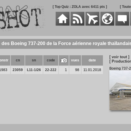
[ Top Quiz : ZOLA avec 6411 pts ]
[ Tout
e des Boeing 737-200 de la Force aérienne royale thaïlandai
[ voir tout ]
onstr
cn
sn
code
vues
date
[ Production
Boeing 737-
1983
23059
L11-1/26
22-222
1
98
11.01.2018