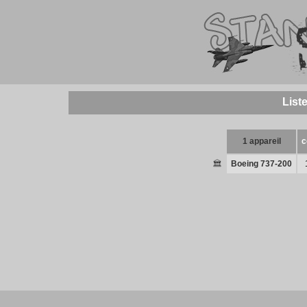
List
1 appareil
c
Boeing 737-200