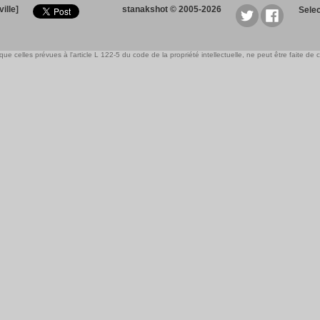
ille]
stanakshot © 2005-2026
Sele
e celles prévues à l'article L 122-5 du code de la propriété intellectuelle, ne peut être faite de ce