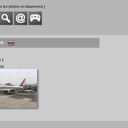
es les photos en diaporama ]
se
 ]
200