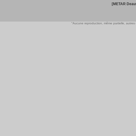
[METAR Deauv
"Aucune reproduction, même partielle, autres qu