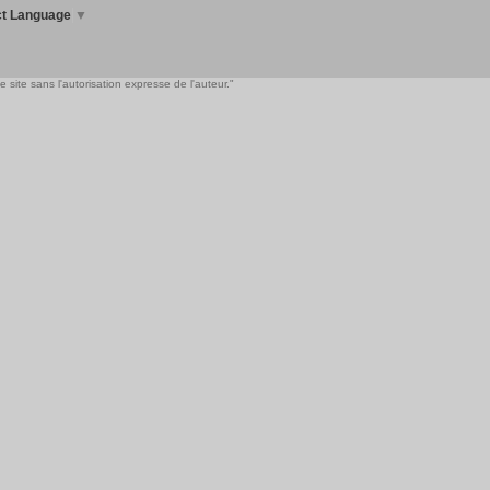
ct Language
▼
 site sans l'autorisation expresse de l'auteur."