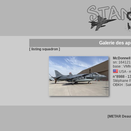
Galerie des ap
[ listing squadron ]
McDonnell 
sn
:
164121
base
:
VMM-
USA - m
n°8988 - 
Stéphane P
OBKH
:
Sak
[METAR Deauv