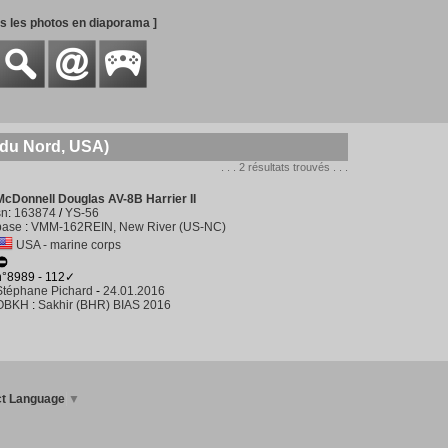
es les photos en diaporama ]
e du Nord, USA)
. . . 2 résultats trouvés . . .
McDonnell Douglas AV-8B Harrier II
sn
:
163874
/
YS-56
base
:
VMM-162REIN, New River (US-NC)
USA - marine corps
n°8989 - 112✓
Stéphane Pichard
-
24.01.2016
OBKH
:
Sakhir (BHR) BIAS 2016
ct Language
▼