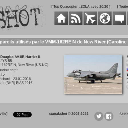
[ Top Quizcopter : ZOLA avec 20/20 ]
[ Tout
pareils utilisés par le VMM-162REIN de New River (Carolin
Douglas AV-8B Harrier II
/
YS-55
162REIN, New River (US-NC)
arine corps
134✓
ichard
-
23.01.2016
hir (BHR) BIAS 2016
ille]
stanakshot © 2005-2026
Sele